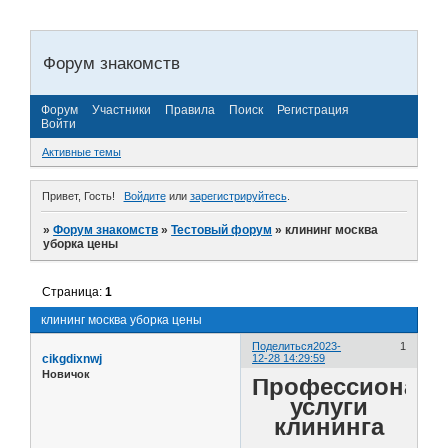
Форум знакомств
Форум
Участники
Правила
Поиск
Регистрация
Войти
Активные темы
Привет, Гость!
Войдите
или
зарегистрируйтесь
.
»
Форум знакомств
»
Тестовый форум
»
клининг москва
уборка цены
Страница:
1
клининг москва уборка цены
Поделиться
2023-
1
cikgdixnwj
12-28 14:29:59
Новичок
Профессионал
услуги
клининга