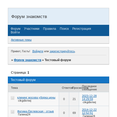
Форум знакомств
Форум
Участники
Правила
Поиск
Регистрация
Войти
Активные темы
Привет, Гость!
Войдите
или
зарегистрируйтесь
.
»
Форум знакомств
»
Тестовый форум
Страница:
1
Тестовый форум
Последнее
Тема
Ответов
Просмотров
сообщение
2023-12-28
клининг москва уборка цены
0
21
14:29:59
cikgdixnwj
cikgdixnwj
2014-12-22
Фатима Евглевская - отзыв
0
69
12:52:51
Галина24
Галина24